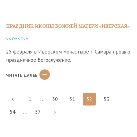
ПРАЗДНИК ИКОНЫ БОЖИЕЙ МАТЕРИ «ИВЕРСКАЯ»
26.02.2022
25 февраля в Иверском монастыре г. Самара прошло
праздничное Богослужение.
ПРАЗДНИК
ЧИТАТЬ ДАЛЕЕ
ИКОНЫ
БОЖИЕЙ
МАТЕРИ
Навигация
«ИВЕРСКАЯ»
Предыдущая
1
…
50
51
52
53
по
страница
Следующая
54
…
57
страницам
страница