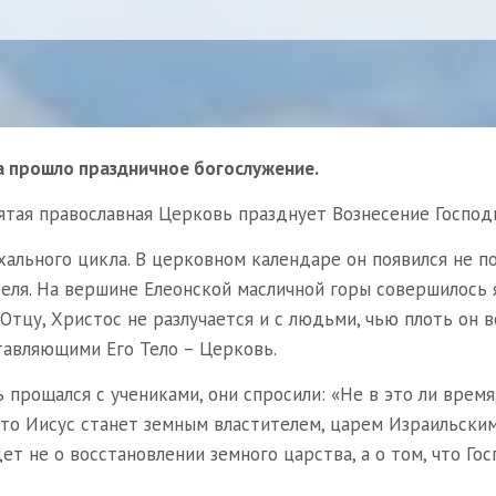
а прошло праздничное богослужение.
святая православная Церковь празднует Вознесение Господ
льного цикла. В церковном календаре он появился не поз
еля. На вершине Елеонской масличной горы совершилось 
Отцу, Христос не разлучается и с людьми, чью плоть он в
ставляющими Его Тело – Церковь.
ь прощался с учениками, они спросили: «Не в это ли врем
что Иисус станет земным властителем, царем Израильским
идет не о восстановлении земного царства, а о том, что Го