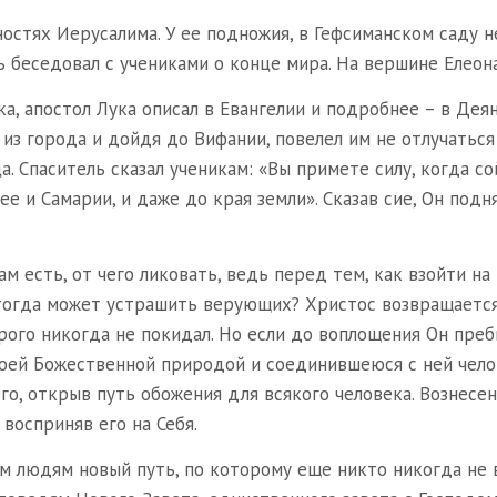
ностях Иерусалима. У ее подножия, в Гефсиманском саду 
 беседовал с учениками о конце мира. На вершине Елеона
ка, апостол Лука описал в Евангелии и подробнее – в Дея
 из города и дойдя до Вифании, повелел им не отлучаться
. Спаситель сказал ученикам: «Вы примете силу, когда со
 и Самарии, и даже до края земли». Сказав сие, Он поднял
м есть, от чего ликовать, ведь перед тем, как взойти на 
о тогда может устрашить верующих? Христос возвращается
орого никогда не покидал. Но если до воплощения Он преб
воей Божественной природой и соединившеюся с ней чело
го, открыв путь обожения для всякого человека. Вознесен
восприняв его на Себя.
м людям новый путь, по которому еще никто никогда не 