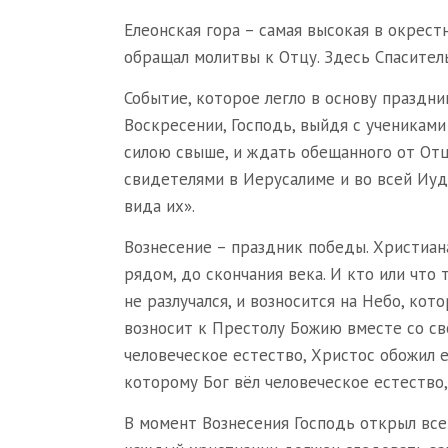
Елеонская гора – самая высокая в окрест
обращал молитвы к Отцу. Здесь Спаситель
Событие, которое легло в основу праздни
Воскресении, Господь, выйдя с учениками
силою свыше, и ждать обещанного от Отца
свидетелями в Иерусалиме и во всей Иудее
вида их».
Вознесение – праздник победы. Христиана
рядом, до скончания века. И кто или чт
не разлучался, и возносится на Небо, кот
возносит к Престолу Божию вместе со с
человеческое естество, Христос обожил е
которому Бог вёл человеческое естество, 
В момент Вознесения Господь открыл все