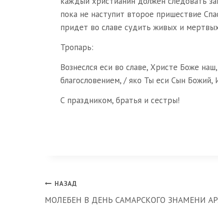
каждый христианин должен следовать зап
пока не наступит второе пришествие Спа
придет во славе судить живых и мертвых
Тропарь:
Вознеслся еси во славе, Христе Боже наш
благословением, / яко Ты еси Сын Божий, 
С праздником, братья и сестры!
Навигация
НАЗАД
МОЛЕБЕН В ДЕНЬ САМАРСКОГО ЗНАМЕНИ 
по